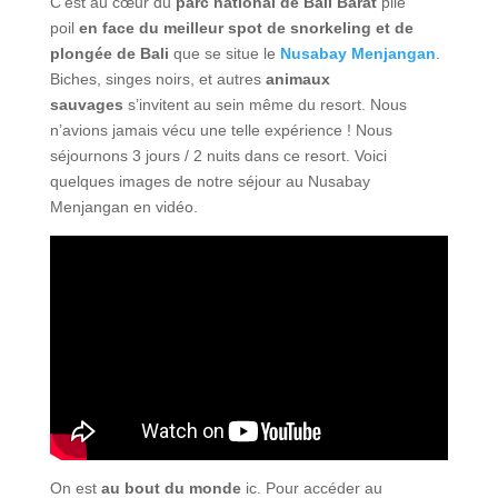
C’est au cœur du
parc national de Bali Barat
pile
poil
en face du meilleur spot de snorkeling et de
plongée de Bali
que se situe le
Nusabay Menjangan
.
Biches, singes noirs, et autres
animaux
sauvages
s’invitent au sein même du resort. Nous
n’avions jamais vécu une telle expérience ! Nous
séjournons 3 jours / 2 nuits dans ce resort. Voici
quelques images de notre séjour au Nusabay
Menjangan en vidéo.
On est
au bout du monde
ic. Pour accéder au